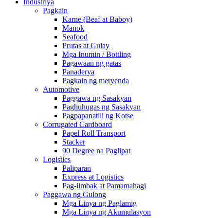
Industriya
Pagkain
Karne (Beaf at Baboy)
Manok
Seafood
Prutas at Gulay
Mga Inumin / Bottling
Pagawaan ng gatas
Panaderya
Pagkain ng meryenda
Automotive
Paggawa ng Sasakyan
Paghuhugas ng Sasakyan
Pagpapanatili ng Kotse
Corrugated Cardboard
Papel Roll Transport
Stacker
90 Degree na Paglipat
Logistics
Paliparan
Express at Logistics
Pag-iimbak at Pamamahagi
Paggawa ng Gulong
Mga Linya ng Paglamig
Mga Linya ng Akumulasyon