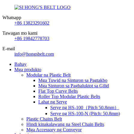
Whatsapp
+86 13823291602
Tawagan mo kami
+86 19842778703
E-mail
info@hongsbelt.com
Bahay
Mga produkto
Modular na Plastic Belt
Mga Tuwid na Sinturon sa Pagtakbo
Mga Sinturon sa Pagbaluktot sa Gilid
Flat Top Curve Belts
Roller Top Modular Plastic Belts
Lahat ng Serye
Serye ng HS-100（Pitch 50.8mm）
Serye ng HS-100-N (Pitch: 50.8mm)
Plastic Chains Belt
Hindi kinakalawang na Steel Chain Belts
Mga Accessory ng Conveyor