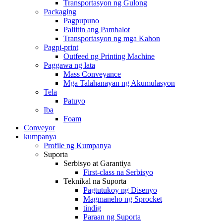
Transportasyon ng Gulong
Packaging
Pagpupuno
Paliitin ang Pambalot
Transportasyon ng mga Kahon
Pagpi-print
Outfeed ng Printing Machine
Paggawa ng lata
Mass Conveyance
Mga Talahanayan ng Akumulasyon
Tela
Patuyo
Iba
Foam
Conveyor
kumpanya
Profile ng Kumpanya
Suporta
Serbisyo at Garantiya
First-class na Serbisyo
Teknikal na Suporta
Pagtutukoy ng Disenyo
Magmaneho ng Sprocket
tindig
Paraan ng Suporta