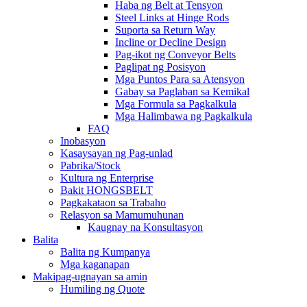
Haba ng Belt at Tensyon
Steel Links at Hinge Rods
Suporta sa Return Way
Incline or Decline Design
Pag-ikot ng Conveyor Belts
Paglipat ng Posisyon
Mga Puntos Para sa Atensyon
Gabay sa Paglaban sa Kemikal
Mga Formula sa Pagkalkula
Mga Halimbawa ng Pagkalkula
FAQ
Inobasyon
Kasaysayan ng Pag-unlad
Pabrika/Stock
Kultura ng Enterprise
Bakit HONGSBELT
Pagkakataon sa Trabaho
Relasyon sa Mamumuhunan
Kaugnay na Konsultasyon
Balita
Balita ng Kumpanya
Mga kaganapan
Makipag-ugnayan sa amin
Humiling ng Quote