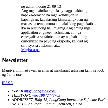
ng admin noong 21-09-13
Ang mga pabrika ng tela ay nagpapakita ng
napaka-demand na mga kondisyon sa
kapaligiran, kadalasang kinasasangkutan ng
mataas na temperatura at malalaking pagkakaiba-
iba sa relatibong halumigmig.Ang aming mga
application engineer, technician, at mga
espesyalista sa fabrication ay naghahatid ng
customized na payo ng eksperto, kalidad ng
serbisyo sa customer, at...
Magbasa pa
Newsletter
Mangyaring mag-iwan sa amin at makikipag-ugnayan kami sa loob
ng 24 na oras.
IPASA
E-MAIL
info@hongsbelt.com
TELEPONO
+86 19842778703
ADDRESS
F7, Bldg A3, LongGang Innovative Software Park
No.31 BuLan Road, LiLang, Shenzhen, China