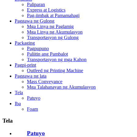
Paliparan
Express at Logistics
Pag-iimbak at Pamamahagi
Paggawa ng Gulong
Mga Linya ng Paglamig
Mga Linya ng Akumulasyon
Transportasyon ng Gulong
Packaging
Pagpupuno
Paliitin ang Pambalot
Transportasyon ng mga Kahon
Pagpi-print
Outfeed ng Printing Machine
Paggawa ng lata
Mass Conveyance
Mga Talahanayan ng Akumulasyon
Tela
Patuyo
Iba
Foam
Tela
Patuyo