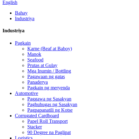
English
Bahay
Industriya
Industriya
Pagkain
Karne (Beaf at Baboy)
Manok
Seafood
Prutas at Gulay
Mga Inumin / Bottling
Pagawaan ng gatas
Panaderya
Pagkain ng meryenda
Automotive
Paggawa ng Sasakyan
Paghuhugas ng Sasakyan
Pagpapanatili ng Kotse
Corrugated Cardboard
Papel Roll Transport
Stacker
90 Degree na Paglipat
Logistics